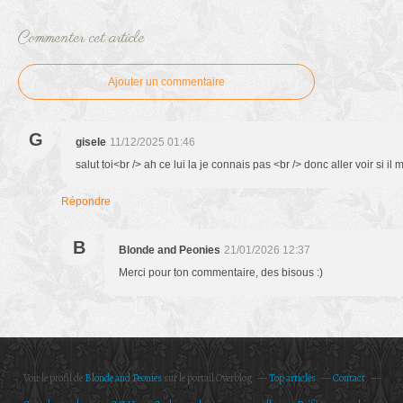
Commenter cet article
Ajouter un commentaire
G
gisele
11/12/2025 01:46
salut toi<br /> ah ce lui la je connais pas <br /> donc aller voir si il
Répondre
B
Blonde and Peonies
21/01/2026 12:37
Merci pour ton commentaire, des bisous :)
Voir le profil de
Blonde and Peonies
sur le portail Overblog
Top articles
Contact