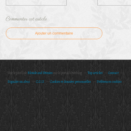
Commenter cet article
Ajouter un commentaire
Voir le profil de
Blonde and Peonies
sur le portail Overblog
Top articles
Contact
Signaler un abus
C.G.U.
Cookies et données personnelles
Préférences cookies