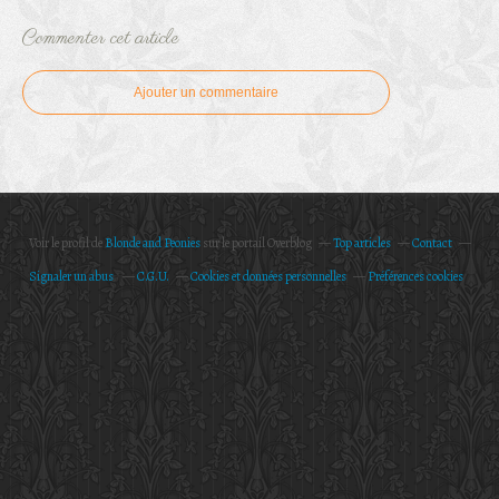
Commenter cet article
Ajouter un commentaire
Voir le profil de
Blonde and Peonies
sur le portail Overblog
Top articles
Contact
Signaler un abus
C.G.U.
Cookies et données personnelles
Préférences cookies