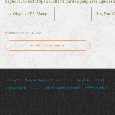
Sephora, Colorful Special Effects, fards à paupières liquides
Olaplex, N°8, Masque
Nyx, Duo 
Commenter cet article
Ajouter un commentaire
Voir le profil de
Blonde and Peonies
sur le portail Overblog
Top articles
Contact
Signaler un abus
C.G.U.
Cookies et données personnelles
Préférences cookies