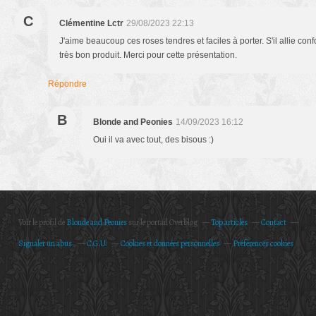
C
Clémentine Lctr
29/08/2023 22:13
J'aime beaucoup ces roses tendres et faciles à porter. S'il allie conf
très bon produit. Merci pour cette présentation.
Répondre
B
Blonde and Peonies
14/09/2023 16:12
Oui il va avec tout, des bisous :)
Voir le profil de
Blonde and Peonies
sur le portail Overblog
Top articles
Contact
Signaler un abus
C.G.U.
Cookies et données personnelles
Préférences cookies