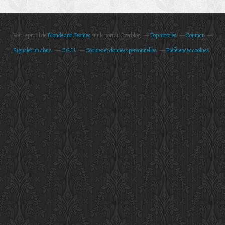
Voir le profil de
Blonde and Peonies
sur le portail Overblog
Top articles
Contact
Signaler un abus
C.G.U.
Cookies et données personnelles
Préférences cookies