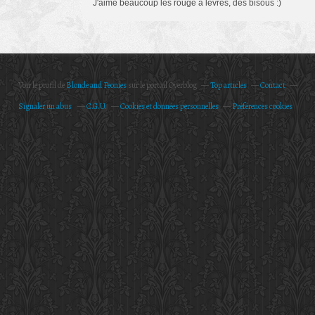
J'aime beaucoup les rouge à lèvres, des bisous :)
Voir le profil de
Blonde and Peonies
sur le portail Overblog
Top articles
Contact
Signaler un abus
C.G.U.
Cookies et données personnelles
Préférences cookies