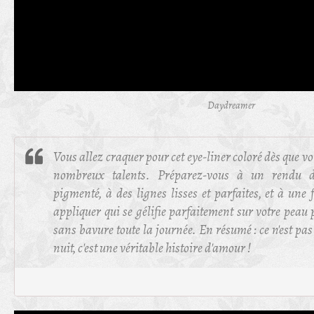
Daydreamer
Vous allez craquer pour cet eye-liner coloré dès que v
nombreux talents. Préparez-vous à un rendu d
pigmenté, à des lignes lisses et parfaites, et à une 
appliquer qui se gélifie parfaitement sur votre pea
sans bavure toute la journée. En résumé : ce n'est pa
nuit, c'est une véritable histoire d'amour !