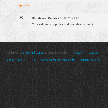
Répondre
B
Blonde and Peonies
13/01/2023 12:41
Oui c'est beaucoup plus pratique, des bisous :)
Voir le profil de
Blonde and Peonies
sur le portail Overblog
Top articles
Contact
Signaler un abus
C.G.U.
Cookies et données personnelles
Préférences cookies