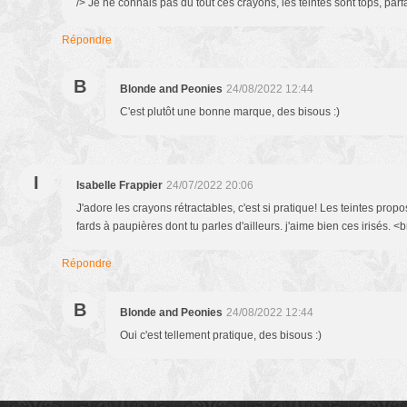
/> Je ne connais pas du tout ces crayons, les teintes sont tops, parf
Répondre
B
Blonde and Peonies
24/08/2022 12:44
C'est plutôt une bonne marque, des bisous :)
I
Isabelle Frappier
24/07/2022 20:06
J'adore les crayons rétractables, c'est si pratique! Les teintes prop
fards à paupières dont tu parles d'ailleurs. j'aime bien ces irisés. <
Répondre
B
Blonde and Peonies
24/08/2022 12:44
Oui c'est tellement pratique, des bisous :)