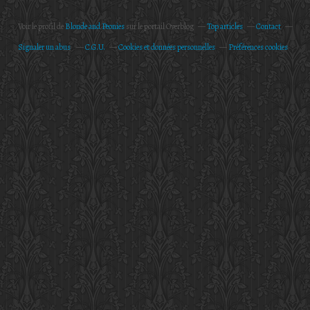
Voir le profil de
Blonde and Peonies
sur le portail Overblog
Top articles
Contact
Signaler un abus
C.G.U.
Cookies et données personnelles
Préférences cookies