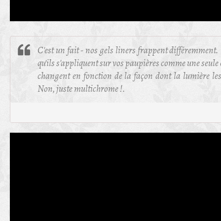
C'est un fait - nos gels liners frappent différemment.
qu'ils s'appliquent sur vos paupières comme une seule 
changent en fonction de la façon dont la lumière le
Non, juste multichrome !.