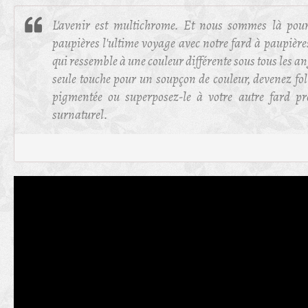
L'avenir est multichrome. Et nous sommes là pour
paupières l'ultime voyage avec notre fard à paupièr
qui ressemble à une couleur différente sous tous les a
seule touche pour un soupçon de couleur, devenez fo
pigmentée ou superposez-le à votre autre fard pré
surnaturel.