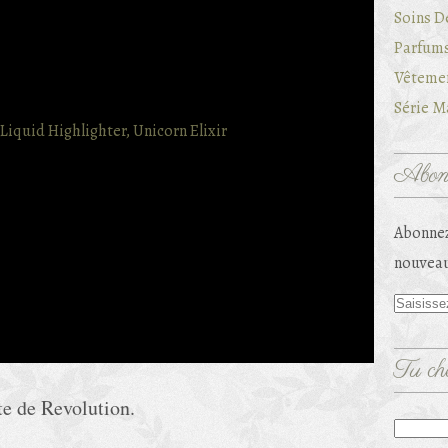
Soins D
Parfums
Vêtemen
Série Ma
Abonn
Abonnez
nouveau
Tu che
ite de Revolution.