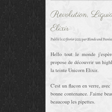
Revolution, Liqui
Elixir
Publié le
10 février 2021
par Blonde and Peonie
Hello tout le monde j'espèr
propose de découvrir un highli
la teinte Unicorn Elixir.
C'est un flacon en verre, avec
bonne contenance. J'aime beau
beaucoup les pipettes.