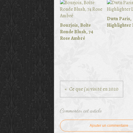
Dwtn Paris,
Bourjois, Boîte
Highlighter 
Ronde Blush, 74
Rose Ambré
Ce que j'ai visité en 2020
Commenter cet article
Ajouter un commentaire