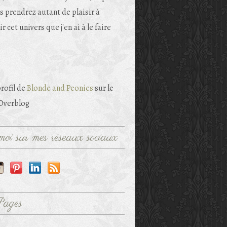
s prendrez autant de plaisir à
r cet univers que j'en ai à le faire
profil de
Blonde and Peonies
sur le
 Overblog
oi sur mes réseaux sociaux
Pages