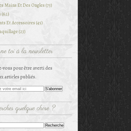
es Mains Et Des Ongles (73)
 (62)
ts Et Accessoires (45)
quillage (23)
e toi à la newsletter
-vous pour être averti des
x articles publiés.
rches quelque chose ?