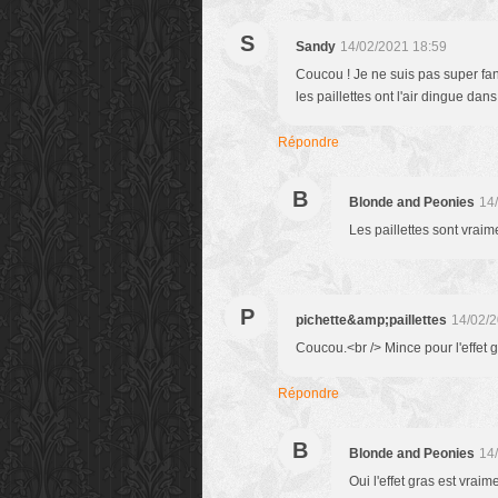
S
Sandy
14/02/2021 18:59
Coucou ! Je ne suis pas super fan d
les paillettes ont l'air dingue dans
Répondre
B
Blonde and Peonies
14
Les paillettes sont vraim
P
pichette&amp;paillettes
14/02/2
Coucou.<br /> Mince pour l'effet 
Répondre
B
Blonde and Peonies
14
Oui l'effet gras est vra