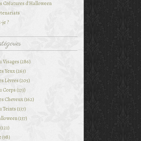
es Créatures d'Halloween
tenariats
-je ?
tégories
u Visages (286)
es Yeux (263)
es Lèvres (205)
 Corps (173)
es Cheveux (162)
 Teints (137)
lloween (137)
(121)
e (98)