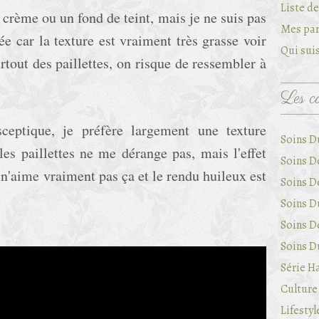
Liste d
 crème ou un fond de teint, mais je ne suis pas
Mes par
e car la texture est vraiment très grasse voir
Qui suis
tout des paillettes, on risque de ressembler à
Les ca
sceptique, je préfère largement une texture
Soins D
les paillettes ne me dérange pas, mais l'effet
Soins D
e n'aime vraiment pas ça et le rendu huileux est
Soins D
Soins Du
Soins D
Soins Du
Série Ha
Culture 
Lifestyl