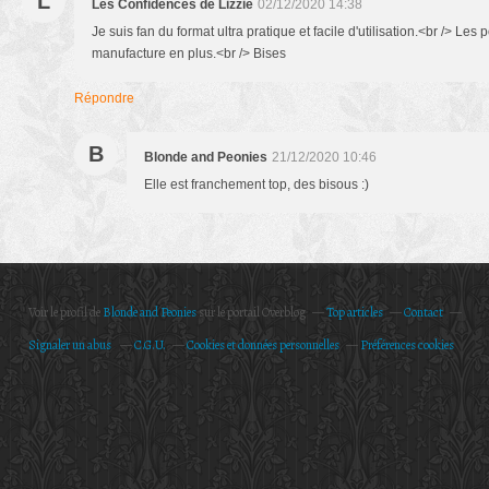
L
Les Confidences de Lizzie
02/12/2020 14:38
Je suis fan du format ultra pratique et facile d'utilisation.<br /> L
manufacture en plus.<br /> Bises
Répondre
B
Blonde and Peonies
21/12/2020 10:46
Elle est franchement top, des bisous :)
Voir le profil de
Blonde and Peonies
sur le portail Overblog
Top articles
Contact
Signaler un abus
C.G.U.
Cookies et données personnelles
Préférences cookies