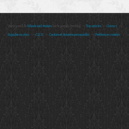
Voir le profil de
Blonde and Peonies
sur le portail Overblog
Top articles
Contact
Signaler un abus
C.G.U.
Cookies et données personnelles
Préférences cookies