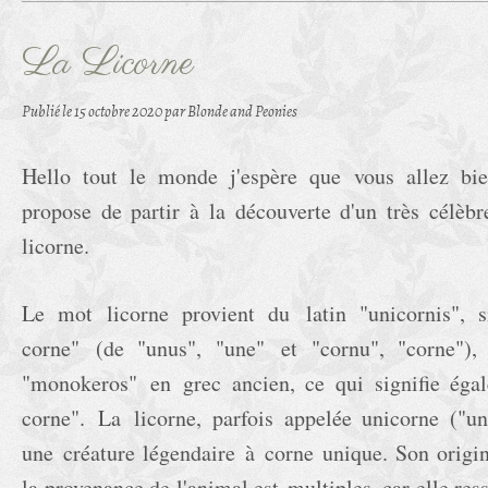
La Licorne
Publié le
15 octobre 2020
par Blonde and Peonies
Hello tout le monde j'espère que vous allez bie
propose de partir à la découverte d'un très célèbr
licorne.
Le mot licorne provient du latin "unicornis", s
corne" (de "unus", "une" et "cornu", "corne"),
"monokeros" en grec ancien, ce qui signifie éga
corne". La licorne, parfois appelée unicorne ("un
une créature légendaire à corne unique. Son origine
la provenance de l'animal est multiples, car elle re