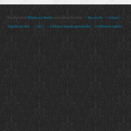
Voir le profil de
Blonde and Peonies
sur le portail Overblog
Top articles
Contact
Signaler un abus
C.G.U.
Cookies et données personnelles
Préférences cookies