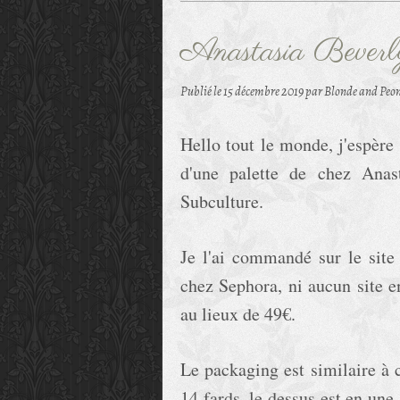
Anastasia Beverly
Publié le
15 décembre 2019
par Blonde and Peon
Hello tout le monde, j'espère 
d'une palette de chez Anast
Subculture.
Je l'ai commandé sur le site 
chez Sephora, ni aucun site e
au lieux de 49€.
Le packaging est similaire à c
14 fards, le dessus est en une