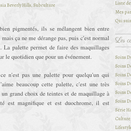
Liste d
Mes par
Qui suis
bien pigmentés, ils se mélangent bien entre
, mais ça ne me dérange pas, puis c'est normal
Les ca
n. La palette permet de faire des maquillages
ur le quotidien que pour un événement.
Soins D
Soins D
e n'est pas une palette pour quelqu'un qui
Soins D
'aime beaucoup cette palette, c'est une très
Soins Du
Soins D
c un grand choix de teintes et de maquillage à
Soins Du
leté est magnifique et est duochrome, il est
Série Ha
Culture 
Lifestyl