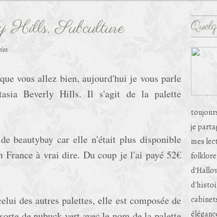
 Hills, Subculture
Quelq
ies
que vous allez bien, aujourd'hui je vous parle
asia Beverly Hills. Il s'agit de la palette
toujour
je part
de beautybay car elle n'était plus disponible
mes lec
n France à vrai dire. Du coup je l'ai payé 52€
folklore
d'Hallow
d'histoi
elui des autres palettes, elle est composée de
cabinets
éléganc
 sorte de nubuck vert avec le nom de la palette