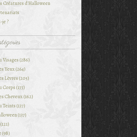
es Créatures d'Halloween
tenariats
-je ?
tégories
u Visages (286)
es Yeux (264)
es Lèvres (205)
 Corps (173)
es Cheveux (162)
 Teints (137)
lloween (137)
(121)
e (98)