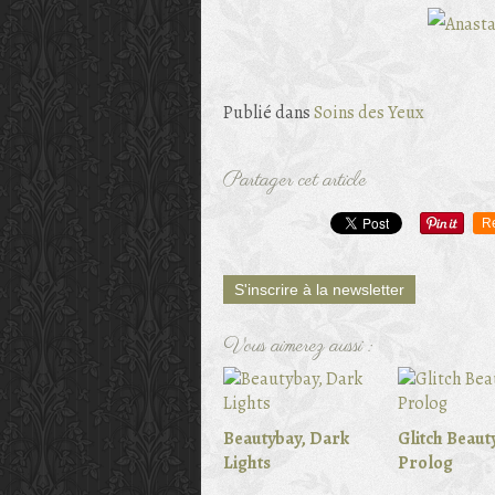
Publié dans
Soins des Yeux
Partager cet article
R
S'inscrire à la newsletter
Vous aimerez aussi :
Beautybay, Dark
Glitch Beauty
Lights
Prolog