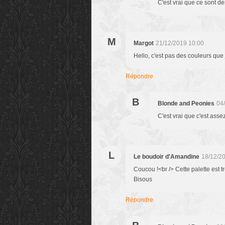
C'est vrai que ce sont de
M
Margot
21/12/2019 10:00
Hello, c'est pas des couleurs que 
Répondre
B
Blonde and Peonies
04
C'est vrai que c'est assez
L
Le boudoir d'Amandine
18/12/2
Coucou !<br /> Cette palette est trè
Bisous
Répondre