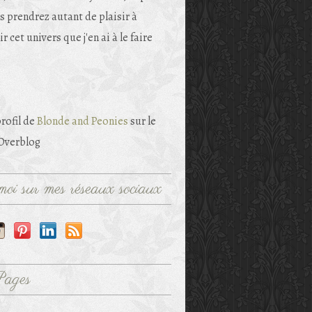
s prendrez autant de plaisir à
r cet univers que j'en ai à le faire
profil de
Blonde and Peonies
sur le
 Overblog
oi sur mes réseaux sociaux
Pages