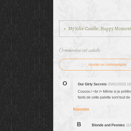
My Jolie Candle, Happy Momen
Commenter cet article
Ajouter un commentaire
O
Our Girly Secrets
05/01/2020 10
Coucou ! <br /> Même si je préfèr
fards de cette palette sont tout d
Répondre
B
Blonde and Peonies
11