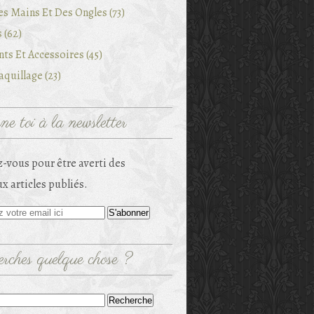
es Mains Et Des Ongles (73)
 (62)
ts Et Accessoires (45)
quillage (23)
e toi à la newsletter
-vous pour être averti des
x articles publiés.
rches quelque chose ?