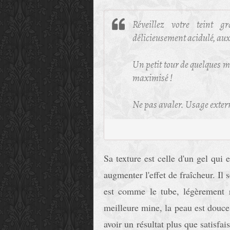
Réveillez votre teint 
délicieusement acidulé‚ au
Un petit tour de quelques m
maximisé !
Ne pas avaler. Usage extern
Sa texture est celle d'un gel qui e
augmenter l'effet de fraîcheur. Il s
est comme le tube, légèrement ro
meilleure mine, la peau est douce 
avoir un résultat plus que satisfa