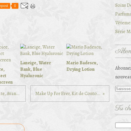
Soins D
epost
0
Parfums
Vêtemen
Série Ma
Abonn
Laneige, Water
Mario Badescu,
Abonnez
ce,
Bank, Blue
Drying Lotion
ect
Hyaluronic
nouveau
screen
Yves Rocher, Solaire Peau Parfaite, Avant Soleil
Make Up For Ever, Kit de Contouring
Tu che