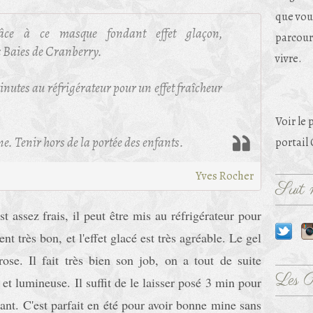
que vou
grâce à ce masque fondant effet glaçon‚
parcouri
x Baies de Cranberry.
vivre.
inutes au réfrigérateur pour un effet fraîcheur
Voir le 
e. Tenir hors de la portée des enfants.
portail
Yves Rocher
Suit m
st assez frais, il peut être mis au réfrigérateur pour
ent très bon, et l'effet glacé est très agréable. Le gel
se. Il fait très bien son job, on a tout de suite
Les 
et lumineuse. Il suffit de le laisser posé 3 min pour
isant. C'est parfait en été pour avoir bonne mine sans