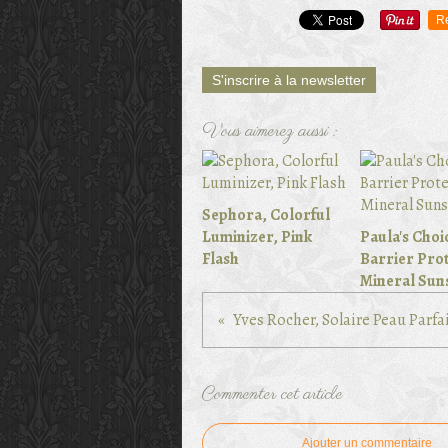
R
S'inscrire à la newsletter
Vous aimerez aussi :
Sephora, Colorful
Luminizer, Pink
Paula's Choi
Flash
Barrier Prot
Mineral Sun
Commenter cet article
Ajouter un commentaire