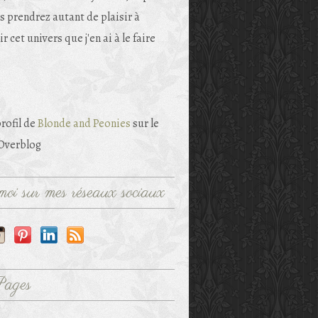
s prendrez autant de plaisir à
r cet univers que j'en ai à le faire
profil de
Blonde and Peonies
sur le
 Overblog
oi sur mes réseaux sociaux
Pages