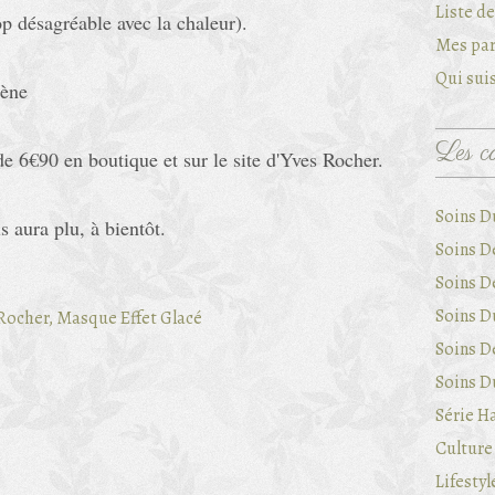
Liste d
rop désagréable avec la chaleur).
Mes par
Qui suis
bène
Les ca
e 6€90 en boutique et sur le site d'Yves Rocher.
Soins D
s aura plu, à bientôt.
Soins D
Soins D
Soins Du
Soins D
Soins Du
Série Ha
Culture 
Lifestyl