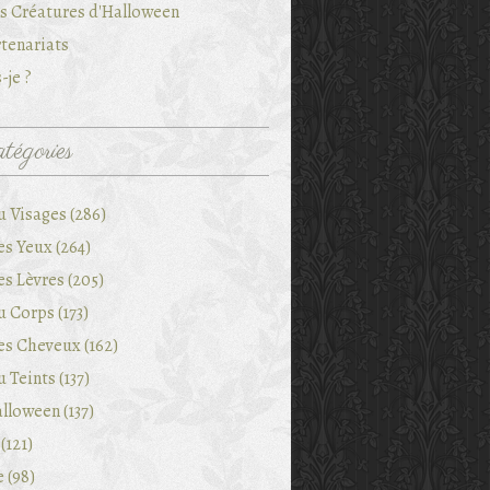
es Créatures d'Halloween
tenariats
-je ?
tégories
u Visages (286)
es Yeux (264)
es Lèvres (205)
 Corps (173)
es Cheveux (162)
 Teints (137)
lloween (137)
(121)
e (98)