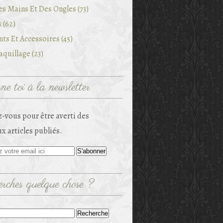
es Mains Et Des Ongles (73)
 (62)
ts Et Accessoires (45)
quillage (23)
e toi à la newsletter
-vous pour être averti des
x articles publiés.
rches quelque chose ?