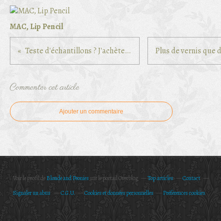
MAC, Lip Pencil
Teste d'échantillons ? J'achète ou pas #2
Commenter cet article
Ajouter un commentaire
Voir le profil de
Blonde and Peonies
sur le portail Overblog
Top articles
Contact
Signaler un abus
C.G.U.
Cookies et données personnelles
Préférences cookies