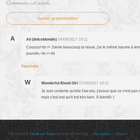
Commenter cet article
Ajouter un commentaire
A
Ali (dolceblondie)
06/08/2017 18:11
Coucou!<br /> J'aime beaucoup ta revue, j'ai le même baume à lèvres
journée,<br /> Ali
Répondre
W
Wonderful Blond Girl
07/08/2017 10:11
Je suis contente qu'elle t'aie plu, j'avoue que ce n'est pa
mais c'est vrai qu'il est très bien. À bientôt :)
Voir le profil de
Blonde and Peonies
sur le portail Overblog
Top articles
Contact