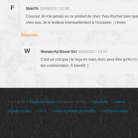
F
fibiel76
30/08/2017 22:09
Coucou! Je n'ai jamais vu ce produit de chez Yves Rocher bien qu
chez eux. Je le testerai éventuellement à l'occasion ;-) bises
Répondre
W
Wonderful Blond Girl
30/08/2017 23:51
C'est un coli que j'ai reçu en mars donc peut-être qu'ils n'y
ton commentaire. À bientôt :)
Voir le profil de
Blonde and Peonies
sur le portail Overblog
Top articles
Contact
Signaler un abus
C.G.U.
Cookies et données personnelles
Préférences cookies