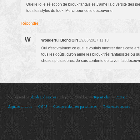
Quelle jolie sélection de bijoux fantaisies.J'aime la diversité des p
tous les styles de look. Merci pour cette découverte.
Répondre
W
Wonderful Blond Girl
19/06/2017 11:18
Oui c'est vraiment ce que je voulais montrer dans cette articl
tous les goûts, qu'on aime les bijoux très fantaisistes ou
choses plus sobres. Je suis contente de t'avoir fait découvri
Voir le profil de
Blonde and Peonies
sur le portail Overblog
Top articles
Contact
Signaler un abus
C.G.U.
Cookies et données personnelles
Préférences cookies