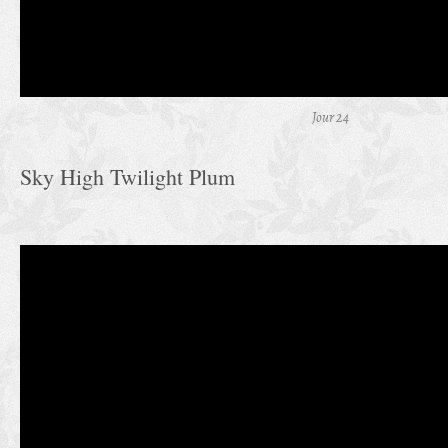
Jour 24
Sky High Twilight Plum