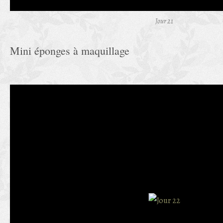
Jour 21
Mini éponges à maquillage