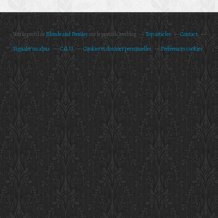
Voir le profil de
Blonde and Peonies
sur le portail Overblog
Top articles
Contact
Signaler un abus
C.G.U.
Cookies et données personnelles
Préférences cookies