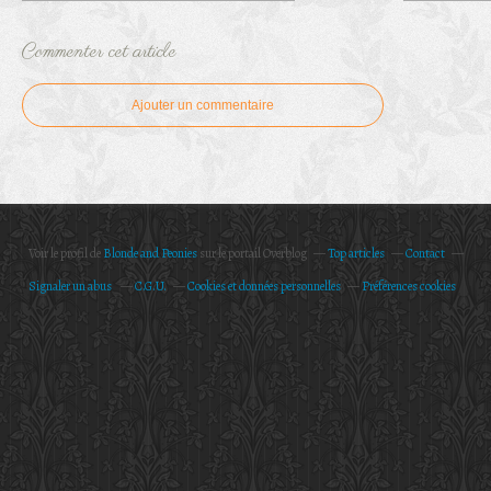
Commenter cet article
Ajouter un commentaire
Voir le profil de
Blonde and Peonies
sur le portail Overblog
Top articles
Contact
Signaler un abus
C.G.U.
Cookies et données personnelles
Préférences cookies