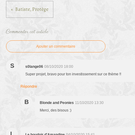
Batiste, Protège
Commenter cet article
Ajouter un commentaire
S
s0lange06
08/10/2020 18:00
Super projet, bravo pour ton investissement sur ce thème !!
Répondre
B
Blonde and Peonies
11/10/2020 13:30
Merci, des bisous :)
L
Le boudoir d'Amandine
04/10/2020 15:41