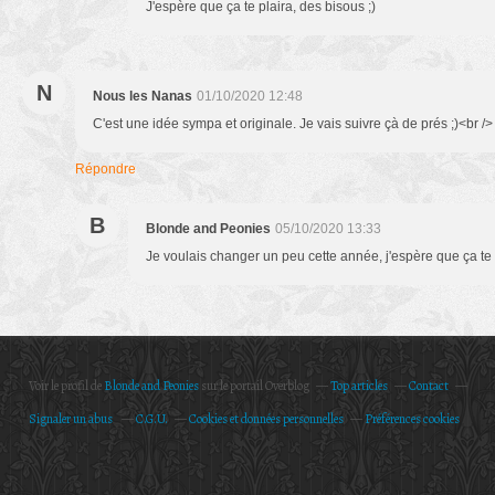
J'espère que ça te plaira, des bisous ;)
N
Nous les Nanas
01/10/2020 12:48
C'est une idée sympa et originale. Je vais suivre çà de prés ;)<br />
Répondre
B
Blonde and Peonies
05/10/2020 13:33
Je voulais changer un peu cette année, j'espère que ça te p
Voir le profil de
Blonde and Peonies
sur le portail Overblog
Top articles
Contact
Signaler un abus
C.G.U.
Cookies et données personnelles
Préférences cookies