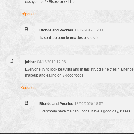
essayer.<br /> Bises<br /> Lilie
Répondre
B
Blonde and Peonies
11/12/2019 15:03
Ils sont top pour le prix des bisous :)
J
jabbar
04/12/2019 12:06
Everyone try to look beautiful and in this struggle he tries his/her 
makeup and eating only good foods.
Répondre
B
Blonde and Peonies
18/02/2020 18:57
Everybody have their solutions, have a good day, kisses