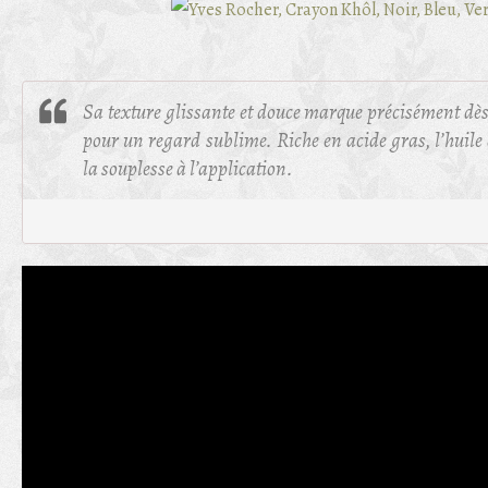
Sa texture glissante et douce marque précisément dès
pour un regard sublime. Riche en acide gras, l’huile
la souplesse à l’application.