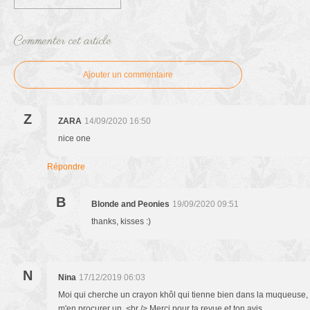
Commenter cet article
Ajouter un commentaire
Z
ZARA
14/09/2020 16:50
nice one
Répondre
B
Blonde and Peonies
19/09/2020 09:51
thanks, kisses :)
N
Nina
17/12/2019 06:03
Moi qui cherche un crayon khôl qui tienne bien dans la muqueuse, 
m'en procurer un .<br /> Merci pour ta revue et ton avis,