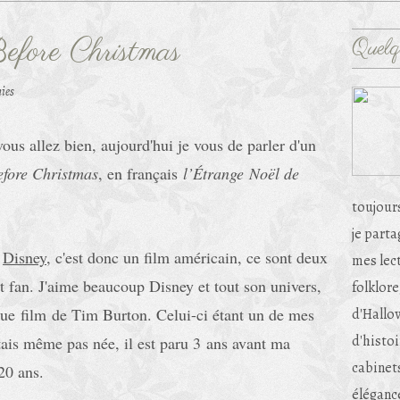
fore Christmas
Quelq
ies
ous allez bien, aujourd'hui je vous de parler d'un
fore Christmas
, en français
l’Étrange
Noël de
toujour
je part
e
Disney
, c'est donc un film américain, ce sont deux
mes lec
 fan. J'aime beaucoup Disney et tout son univers,
folklore
ue
film de Tim Burton. Celui-ci étant un de mes
d'Hallow
d'histoi
'étais même pas née, il est paru 3 ans avant ma
cabinets
20 ans.
éléganc