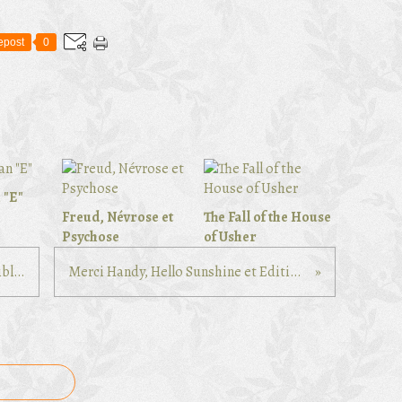
epost
0
 "E"
Freud, Névrose et
The Fall of the House
Psychose
of Usher
Le miracle morning pas compatible avec la vie étudiante ?
Merci Handy, Hello Sunshine et Edition Limité, Unicorn Edition