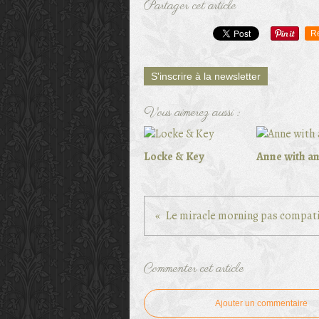
Partager cet article
R
S'inscrire à la newsletter
Vous aimerez aussi :
Locke & Key
Anne with an
Commenter cet article
Ajouter un commentaire