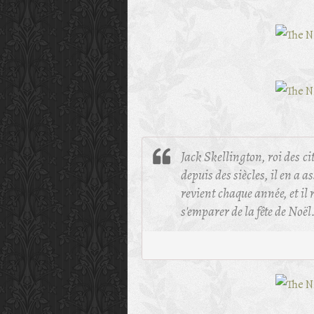
Jack Skellington, roi des ci
depuis des siècles, il en a 
revient chaque année, et il 
s'emparer de la fête de Noël