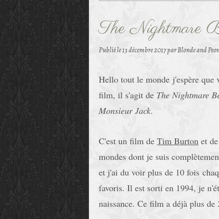
The Nightmare Be
Publié le
13 décembre 2017
par Blonde and Peon
Hello tout le monde j'espère que v
film, il s'agit de
The Nightmare Be
Monsieur Jack
.
C'est un film de
Tim Burton
et d
mondes dont je suis complètement
et j'ai du voir plus de 10 fois
chaq
favoris. Il est sorti en 1994, je n
naissance. Ce film a déjà plus de 