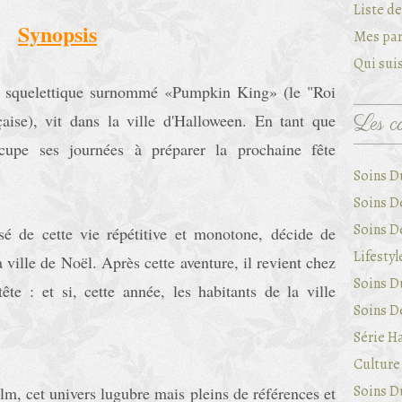
Liste d
Synopsis
Mes par
Qui suis
il squelettique surnommé «Pumpkin King» (le "Roi
çaise), vit dans la ville d'Halloween. En tant que
Les ca
cupe ses journées à préparer la prochaine fête
Soins Du
Soins D
Soins D
ssé de cette vie répétitive et monotone, décide de
Lifestyl
la ville de Noël. Après cette aventure, il revient chez
Soins Du
ête : et si, cette année, les habitants de la ville
Soins D
Série Ha
Culture 
Soins Du
ilm, cet univers lugubre mais pleins de références et