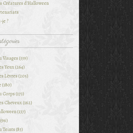
es Créatures d'Halloween
tenariats
-je ?
tégories
 Visages (339)
es Yeux (264)
es Lèvres (205)
e (180)
 Corps (173)
es Cheveux (162)
lloween (137)
(96)
 Teints (83)