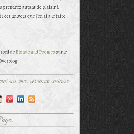
s prendrez autant de plaisir à
r cet univers que j'en ai à le faire
profil de
Blonde and Peonies
sur le
 Overblog
oi sur mes réseaux sociaux
Pages