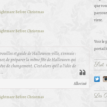
que vou
parcouri
vivre.
Voir le 
portail
trouilles et guide de Halloween-ville, s'ennuie :
assez de préparer la même fête de Halloween qui
Suit m
rêve de changement. C'est alors qu'il a l'idée de
...
Allociné
Les 