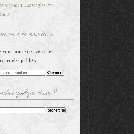
es Mains Et Des Ongles (73)
 (62)
e toi à la newsletter
-vous pour être averti des
x articles publiés.
rches quelque chose ?